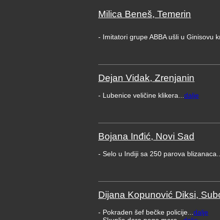
Milica Beneš, Temerin
- Imitatori grupe ABBA ušli u Ginisovu k
Dejan Vidak, Zrenjanin
- Lubenice veličine klikera...
dalje
Bojana Inđić, Novi Sad
- Selo u Indiji sa 250 parova blizanaca..
Dijana Kopunović Diksi, Sub
- Pokraden šef bečke policije...
dalje