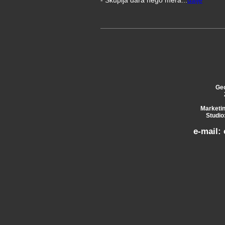
- Skuplja dara nego mera...
dalje
Geo
Marketin
Studio
e-mail: