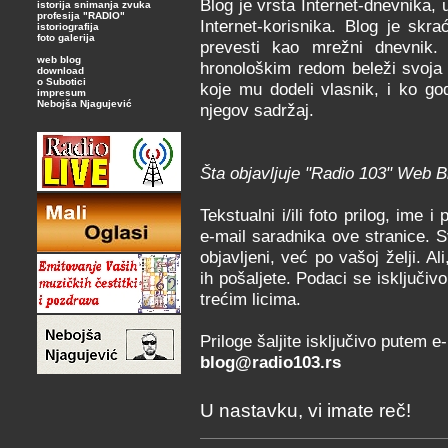
Blog je vrsta Internet-dnevnika,
istorija snimanja zvuka
profesija "RADIO"
Internet-korisnika. Blog je sk
istoriografija
foto galerija
prevesti kao mrežni dnevnik.
web blog
hronološkim redom beleži svoja 
download
o Subotici
koje mu dodeli vlasnik, i ko god
impresum
Nebojša Njagujević
njegov sadržaj.
Šta objavljuje "Radio 103" Web B
Tekstualni i/ili foto prilog, ime i
e-mail saradnika ove stranice. S
objavljeni, već po vašoj želji. 
ih pošaljete. Podaci se isključivo
trećim licima.
Priloge šaljite isključivo putem e
blog@radio103.rs
U nastavku, vi imate reč!