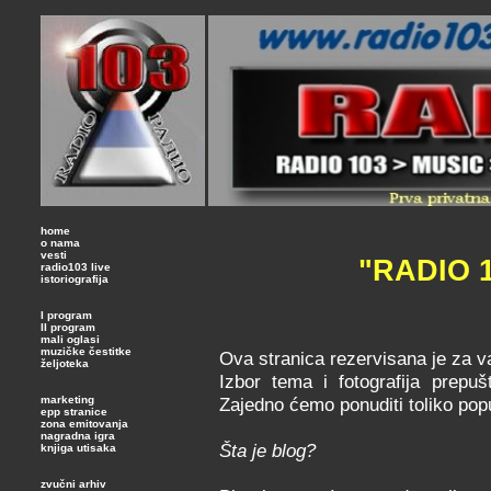
home
o nama
vesti
"RADIO 
radio103 live
istoriografija
I program
II program
mali oglasi
muzičke čestitke
Ova stranica rezervisana je za va
željoteka
Izbor tema i fotografija prepu
marketing
Zajedno ćemo ponuditi toliko pop
epp stranice
zona emitovanja
nagradna igra
Šta je blog?
knjiga utisaka
zvučni arhiv